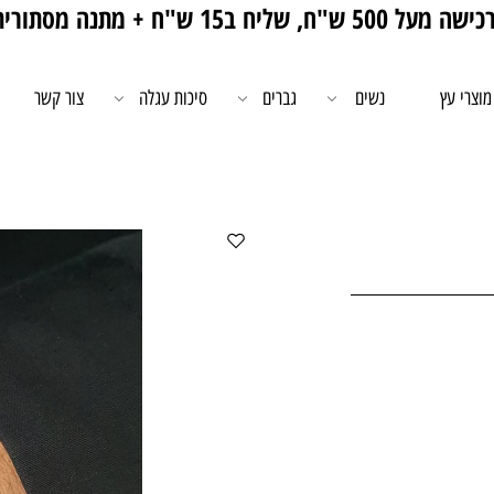
5 ש"ח, שליח ב15 ש"ח + מתנה מסתורית 🎁
מוצרי עץ
נשים
גברים
סיכות עגלה
צור קשר