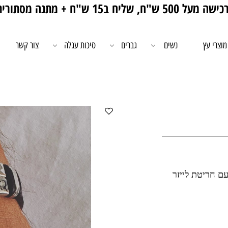
5 ש"ח, שליח ב15 ש"ח + מתנה מסתורית 🎁
מוצרי עץ
נשים
גברים
סיכות עגלה
צור קשר